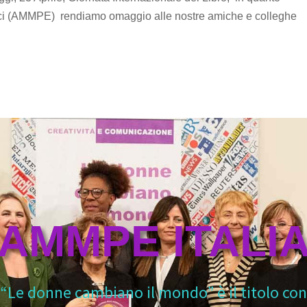
rici (AMMPE) rendiamo omaggio alle nostre amiche e colleghe
AMMPE ITALI
“Le donne cambiano il mondo” è il titolo con