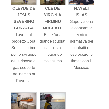
CLEYDE DE
CLEIDE
NAYELI
JESUS
VIRGINIA
ISLAS
SEVERINO
FIRMINO
Supervisiona
GONZAGA
MUCHATE
la conformità
Lavora al
Eni è “una
tecnico-
progetto Coral
grande scuola”
normativa dei
South, il primo
da cui sta
contratti di
per lo sviluppo
imparando
esplorazione
delle risorse di
moltissimo
firmati con il
gas scoperte
Messico.
nel bacino di
Rovuma.