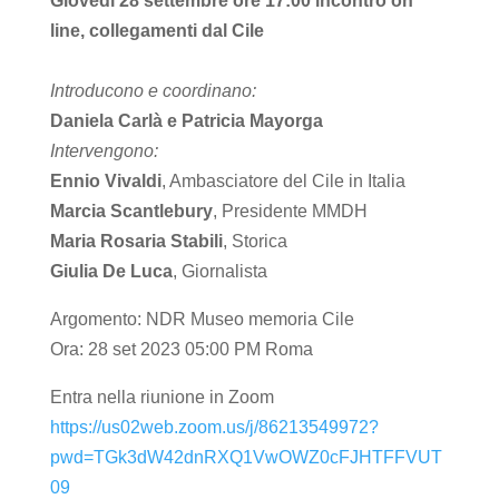
Giovedì 28 settembre ore 17:00 incontro on
line, collegamenti dal Cile
Introducono e coordinano:
Daniela Carlà e Patricia Mayorga
Intervengono:
Ennio Vivaldi
, Ambasciatore del Cile in Italia
Marcia Scantlebury
, Presidente MMDH
Maria Rosaria Stabili
, Storica
Giulia De Luca
, Giornalista
Argomento: NDR Museo memoria Cile
Ora: 28 set 2023 05:00 PM Roma
Entra nella riunione in Zoom
https://us02web.zoom.us/j/86213549972?
pwd=TGk3dW42dnRXQ1VwOWZ0cFJHTFFVUT
09