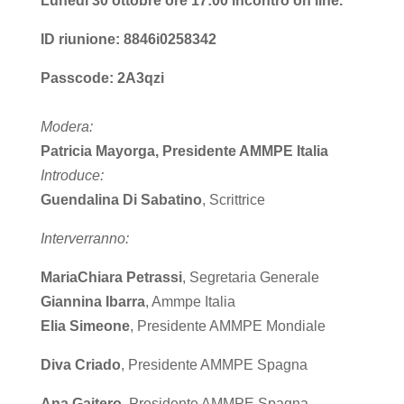
Lunedì 30 ottobre ore 17:00 incontro on line.
ID riunione: 8846i0258342
Passcode: 2A3qzi
Modera:
Patricia Mayorga, Presidente AMMPE Italia
Introduce:
Guendalina Di Sabatino
, Scrittrice
Interverranno:
MariaChiara Petrassi
, Segretaria Generale
Giannina Ibarra
, Ammpe Italia
Elia Simeone
, Presidente AMMPE Mondiale
Diva Criado
, Presidente AMMPE Spagna
Ana Gaitero
, Presidente AMMPE Spagna